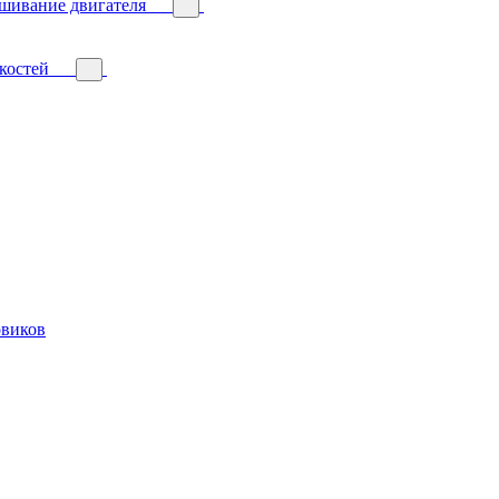
ешивание двигателя
костей
овиков