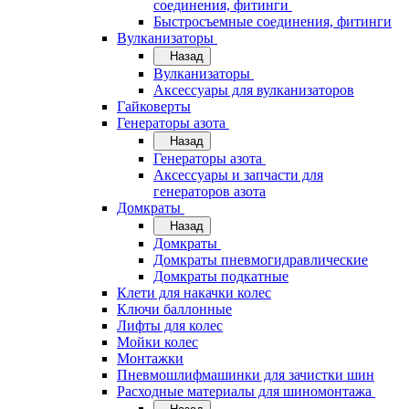
соединения, фитинги
Быстросъемные соединения, фитинги
Вулканизаторы
Назад
Вулканизаторы
Аксессуары для вулканизаторов
Гайковерты
Генераторы азота
Назад
Генераторы азота
Аксессуары и запчасти для
генераторов азота
Домкраты
Назад
Домкраты
Домкраты пневмогидравлические
Домкраты подкатные
Клети для накачки колес
Ключи баллонные
Лифты для колес
Мойки колес
Монтажки
Пневмошлифмашинки для зачистки шин
Расходные материалы для шиномонтажа