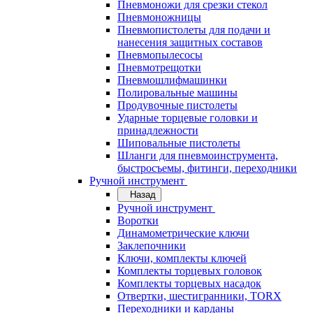
Пневмоножи для срезки стекол
Пневмоножницы
Пневмопистолеты для подачи и
нанесения защитных составов
Пневмопылесосы
Пневмотрещотки
Пневмошлифмашинки
Полировальные машины
Продувочные пистолеты
Ударные торцевые головки и
принадлежности
Шиповальные пистолеты
Шланги для пневмоинструмента,
быстросъемы, фитинги, переходники
Ручной инструмент
Назад
Ручной инструмент
Воротки
Динамометрические ключи
Заклепочники
Ключи, комплекты ключей
Комплекты торцевых головок
Комплекты торцевых насадок
Отвертки, шестигранники, TORX
Переходники и карданы