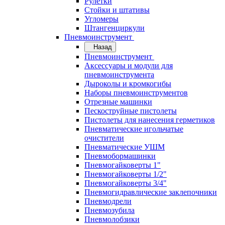
Рулетки
Стойки и штативы
Угломеры
Штангенциркули
Пневмоинструмент
Назад
Пневмоинструмент
Аксессуары и модули для
пневмоинструмента
Дыроколы и кромкогибы
Наборы пневмоинструментов
Отрезные машинки
Пескоструйные пистолеты
Пистолеты для нанесения герметиков
Пневматические игольчатые
очистители
Пневматические УШМ
Пневмобормашинки
Пневмогайковерты 1"
Пневмогайковерты 1/2"
Пневмогайковерты 3/4"
Пневмогидравлические заклепочники
Пневмодрели
Пневмозубила
Пневмолобзики