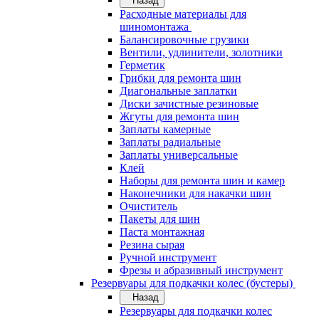
Назад
Расходные материалы для
шиномонтажа
Балансировочные грузики
Вентили, удлинители, золотники
Герметик
Грибки для ремонта шин
Диагональные заплатки
Диски зачистные резиновые
Жгуты для ремонта шин
Заплаты камерные
Заплаты радиальные
Заплаты универсальные
Клей
Наборы для ремонта шин и камер
Наконечники для накачки шин
Очиститель
Пакеты для шин
Паста монтажная
Резина сырая
Ручной инструмент
Фрезы и абразивный инструмент
Резервуары для подкачки колес (бустеры)
Назад
Резервуары для подкачки колес