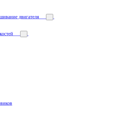
ешивание двигателя
костей
овиков