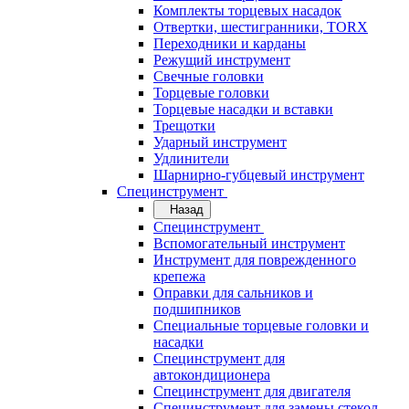
Комплекты торцевых насадок
Отвертки, шестигранники, TORX
Переходники и карданы
Режущий инструмент
Свечные головки
Торцевые головки
Торцевые насадки и вставки
Трещотки
Ударный инструмент
Удлинители
Шарнирно-губцевый инструмент
Специнструмент
Назад
Специнструмент
Вспомогательный инструмент
Инструмент для поврежденного
крепежа
Оправки для сальников и
подшипников
Специальные торцевые головки и
насадки
Специнструмент для
автокондиционера
Специнструмент для двигателя
Специнструмент для замены стекол