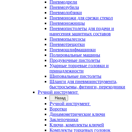
Пневмодрели
Пневмозубила
Пневмолобзики
Пневмоножи для срезки стекол
Пневмоножницы
Пневмопистолеты для подачи и
нанесения защитных составов
Пневмопылесосы
Пневмотрещотки
Пневмошлифмашинки
Полировальные машины
Продувочные пистолеты
Ударные торцевые головки и
принадлежности
Шиповальные пистолеты
Шланги для пневмоинструмента,
быстросъемы, фитинги, переходники
Ручной инструмент
Назад
Ручной инструмент
Воротки
Динамометрические ключи
Заклепочники
Ключи, комплекты ключей
Комплекты торцевых головок