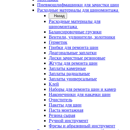
Пневмошлифмашинки для зачистки шин
Расходные материалы для шиномонтажа
Назад
Расходные материалы для
шиномонтажа
Балансировочные грузики
Вентили, удлинители, золотники
Герметик
Грибки для ремонта шин
Диагональные заплатки
Диски зачистные резиновые
Жгуты для ремонта шин
Заплаты камерные
Заплаты радиальные
Заплаты универсальные
Клей
Наборы для ремонта шин и камер
Наконечники для накачки шин
Очиститель
Пакеты для шин
Паста монтажная
Резина сырая
Ручной инструмент
Фрезы и абразивный инструмент