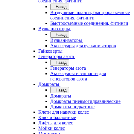
соединения, фитинги
Назад
Воздушные шланги, быстроразъемные
соединения, фитинги
Быстросъемные соединения, фитинги
Вулканизаторы
Назад
Вулканизаторы
Аксессуары для вулканизаторов
Гайковерты
Генераторы азота
Назад
Генераторы азота
Аксессуары и запчасти для
генераторов азота
Домкраты
Назад
Домкраты
Домкраты пневмогидравлические
Домкраты подкатные
Клети для накачки колес
Ключи баллонные
Лифты для колес
Мойки колес
Монтажки