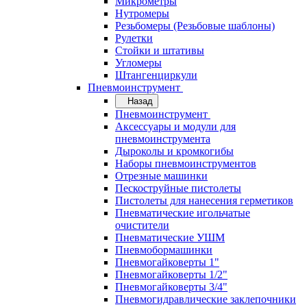
Микрометры
Нутромеры
Резьбомеры (Резьбовые шаблоны)
Рулетки
Стойки и штативы
Угломеры
Штангенциркули
Пневмоинструмент
Назад
Пневмоинструмент
Аксессуары и модули для
пневмоинструмента
Дыроколы и кромкогибы
Наборы пневмоинструментов
Отрезные машинки
Пескоструйные пистолеты
Пистолеты для нанесения герметиков
Пневматические игольчатые
очистители
Пневматические УШМ
Пневмобормашинки
Пневмогайковерты 1"
Пневмогайковерты 1/2"
Пневмогайковерты 3/4"
Пневмогидравлические заклепочники