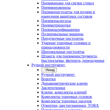
Пневмоножи для срезки стекол
Пневмоножницы
Пневмопистолеты для подачи и
нанесения защитных составов
Пневмопылесосы
Пневмотрещотки
Пневмошлифмашинки
Полировальные машины
Продувочные пистолеты
Ударные торцевые головки и
принадлежности
Шиповальные пистолеты
Шланги для пневмоинструмента,
быстросъемы, фитинги, переходники
Ручной инструмент
Назад
Ручной инструмент
Воротки
Динамометрические ключи
Заклепочники
Ключи, комплекты ключей
Комплекты торцевых головок
Комплекты торцевых насадок
Отвертки, шестигранники, TORX
Переходники и карданы