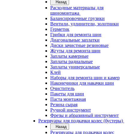
Назад
Расходные материалы для
шиномонтажа
Балансировочные грузики
Вентили, удлинители, золотники
Герметик
Грибки для ремонта шин
Диагональные заплатки
Диски зачистные резиновые
Жгуты для ремонта шин
Заплаты камерные
Заплаты радиальные
Заплаты универсальные
Клей
Наборы для ремонта шин и камер
Наконечники для накачки шин
Очиститель
Пакеты для шин
Паста монтажная
Резина сырая
Ручной инструмент
Фрезы и абразивный инструмент
Резервуары для подкачки колес (бустеры)
Назад
Резервуары для подкачки колес