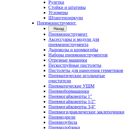
Рулетки
Стойки и штативы
Угломеры
Штангенциркули
Пневмоинструмент
Назад
Пневмоинструмент
Аксессуары и модули для
пневмоинструмента
Дыроколы и кромкогибы
Наборы пневмоинструментов
Отрезные машинки
Пескоструйные пистолеты
Пистолеты для нанесения герметиков
Пневматические игольчатые
очистители
Пневматические УШМ
Пневмобормашинки
Пневмогайковерты 1"
Пневмогайковерты 1/2"
Пневмогайковерты 3/4"
Пневмогидравлические заклепочники
Пневмодрели
Пневмозубила
Пневмолобзики