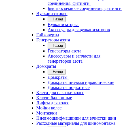
соединения, фитинги
Быстросъемные соединения, фитинги
Вулканизаторы
Назад
Вулканизаторы
Аксессуары для вулканизаторов
Гайковерты
Генераторы азота
Назад
Генераторы азота
Аксессуары и запчасти для
генераторов азота
Домкраты
Назад
Домкраты
Домкраты пневмогидравлические
Домкраты подкатные
Клети для накачки колес
Ключи баллонные
Лифты для колес
Мойки колес
Монтажки
Пневмошлифмашинки для зачистки шин
Расходные материалы для шиномонтажа