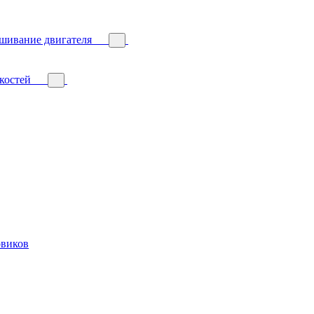
ешивание двигателя
костей
овиков