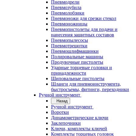
Пневмодрели
Пневмозубила
Пневмолобзики
Пневмоножи для срезки стекол
Пневмоножницы
Пневмопистолеты для подачи и
нанесения защитных составов
Пневмопылесосы
Пневмотрещотки
Пневмошлифмашинки
Полировальные машины
Продувочные пистолеты
Ударные торцевые головки и
принадлежности
Шиповальные пистолеты
Шланги для пневмоинструмента,
быстросъемы, фитинги, переходники
Ручной инструмент
Назад
Ручной инструмент
Воротки
Динамометрические ключи
Заклепочники
Ключи, комплекты ключей
Комплекты торцевых головок