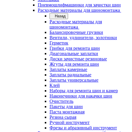
Пневмошлифмашинки для зачистки шин
Расходные материалы для шиномонтажа
Назад
Расходные материалы для
шиномонтажа
Балансировочные грузики
Вентили, удлинители, золотники
Герметик
Грибки для ремонта шин
Диагональные заплатки
Диски зачистные резиновые
Жгуты для ремонта шин
Заплаты камерные
Заплаты радиальные
Заплаты универсальные
Клей
Наборы для ремонта шин и камер
Наконечники для накачки шин
Очиститель
Пакеты для шин
Паста монтажная
Резина сырая
Ручной инструмент
Фрезы и абразивный инструмент