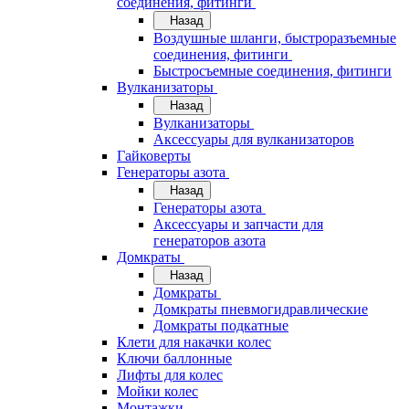
соединения, фитинги
Назад
Воздушные шланги, быстроразъемные
соединения, фитинги
Быстросъемные соединения, фитинги
Вулканизаторы
Назад
Вулканизаторы
Аксессуары для вулканизаторов
Гайковерты
Генераторы азота
Назад
Генераторы азота
Аксессуары и запчасти для
генераторов азота
Домкраты
Назад
Домкраты
Домкраты пневмогидравлические
Домкраты подкатные
Клети для накачки колес
Ключи баллонные
Лифты для колес
Мойки колес
Монтажки