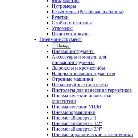
Микрометры
Нутромеры
Резьбомеры (Резьбовые шаблоны)
Рулетки
Стойки и штативы
Угломеры
Штангенциркули
Пневмоинструмент
Назад
Пневмоинструмент
Аксессуары и модули для
пневмоинструмента
Дыроколы и кромкогибы
Наборы пневмоинструментов
Отрезные машинки
Пескоструйные пистолеты
Пистолеты для нанесения герметиков
Пневматические игольчатые
очистители
Пневматические УШМ
Пневмобормашинки
Пневмогайковерты 1"
Пневмогайковерты 1/2"
Пневмогайковерты 3/4"
Пневмогидравлические заклепочники