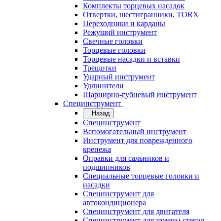
Комплекты торцевых насадок
Отвертки, шестигранники, TORX
Переходники и карданы
Режущий инструмент
Свечные головки
Торцевые головки
Торцевые насадки и вставки
Трещотки
Ударный инструмент
Удлинители
Шарнирно-губцевый инструмент
Специнструмент
Назад
Специнструмент
Вспомогательный инструмент
Инструмент для поврежденного
крепежа
Оправки для сальников и
подшипников
Специальные торцевые головки и
насадки
Специнструмент для
автокондиционера
Специнструмент для двигателя
Специнструмент для замены стекол