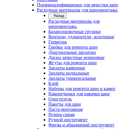
Пневмошлифмашинки для зачистки шин
Расходные материалы для шиномонтажа
Назад
Расходные материалы для
шиномонтажа
Балансировочные грузики
Вентили, удлинители, золотники
Герметик
Грибки для ремонта шин
Диагональные заплатки
Диски зачистные резиновые
Жгуты для ремонта шин
Заплаты камерные
Заплаты радиальные
Заплаты универсальные
Клей
Наборы для ремонта шин и камер
Наконечники для накачки шин
Очиститель
Пакеты для шин
Паста монтажная
Резина сырая
Ручной инструмент
Фрезы и абразивный инструмент