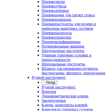
Пневмодрели
Пневмозубила
Пневмолобзики
Пневмоножи для срезки стекол
Пневмоножницы
Пневмопистолеты для подачи и
нанесения защитных составов
Пневмопылесосы
Пневмотрещотки
Пневмошлифмашинки
Полировальные машины
Продувочные пистолеты
Ударные торцевые головки и
принадлежности
Шиповальные пистолеты
Шланги для пневмоинструмента,
быстросъемы, фитинги, переходники
Ручной инструмент
Назад
Ручной инструмент
Воротки
Динамометрические ключи
Заклепочники
Ключи, комплекты ключей
Комплекты торцевых головок