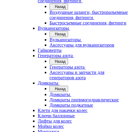
соединения, фитинги
Назад
Воздушные шланги, быстроразъемные
соединения, фитинги
Быстросъемные соединения, фитинги
Вулканизаторы
Назад
Вулканизаторы
Аксессуары для вулканизаторов
Гайковерты
Генераторы азота
Назад
Генераторы азота
Аксессуары и запчасти для
генераторов азота
Домкраты
Назад
Домкраты
Домкраты пневмогидравлические
Домкраты подкатные
Клети для накачки колес
Ключи баллонные
Лифты для колес
Мойки колес
Монтажки