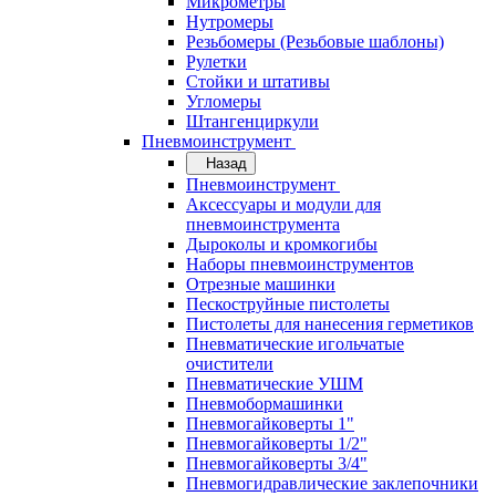
Микрометры
Нутромеры
Резьбомеры (Резьбовые шаблоны)
Рулетки
Стойки и штативы
Угломеры
Штангенциркули
Пневмоинструмент
Назад
Пневмоинструмент
Аксессуары и модули для
пневмоинструмента
Дыроколы и кромкогибы
Наборы пневмоинструментов
Отрезные машинки
Пескоструйные пистолеты
Пистолеты для нанесения герметиков
Пневматические игольчатые
очистители
Пневматические УШМ
Пневмобормашинки
Пневмогайковерты 1"
Пневмогайковерты 1/2"
Пневмогайковерты 3/4"
Пневмогидравлические заклепочники