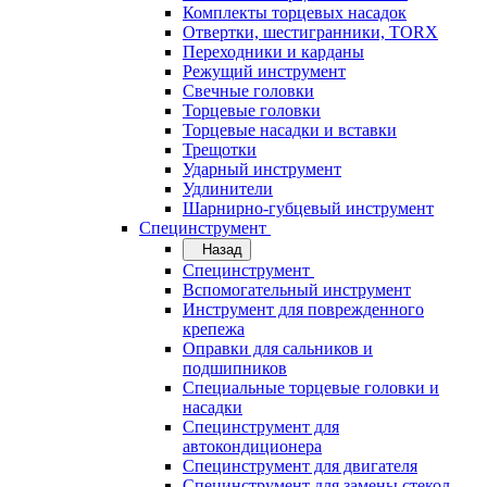
Комплекты торцевых насадок
Отвертки, шестигранники, TORX
Переходники и карданы
Режущий инструмент
Свечные головки
Торцевые головки
Торцевые насадки и вставки
Трещотки
Ударный инструмент
Удлинители
Шарнирно-губцевый инструмент
Специнструмент
Назад
Специнструмент
Вспомогательный инструмент
Инструмент для поврежденного
крепежа
Оправки для сальников и
подшипников
Специальные торцевые головки и
насадки
Специнструмент для
автокондиционера
Специнструмент для двигателя
Специнструмент для замены стекол