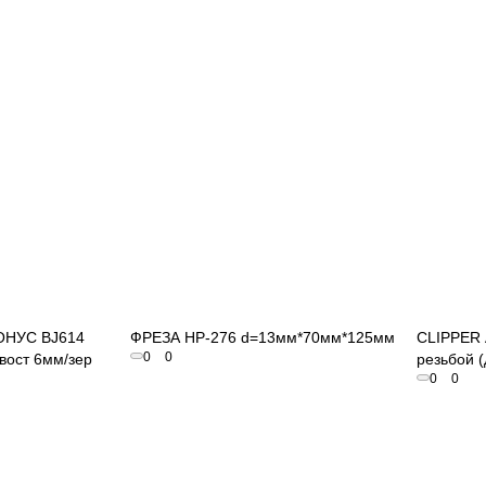
осмотр
Быстрый просмотр
ОНУС BJ614
ФРЕЗА HP-276 d=13мм*70мм*125мм
CLIPPER 
0
0
вост 6мм/зер
резьбой (
0
0