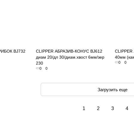
осмотр
Быстрый просмотр
РИБОК BJ732
CLIPPER АБРАЗИВ-КОНУС BJ612
CLIPPER
диам 20/дл 30/диам.хвост 6мм/зер
40мм (ка
0
0
230
0
0
Загрузить еще
1
2
3
4