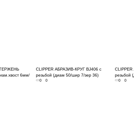
осмотр
Быстрый просмотр
СТЕРЖЕНЬ
CLIPPER АБРАЗИВ-КРУГ BJ406 с
CLIPPER 
иам.хвост 6мм/
резьбой (диам 50/шир 7/зер 36)
резьбой (
0
0
0
0