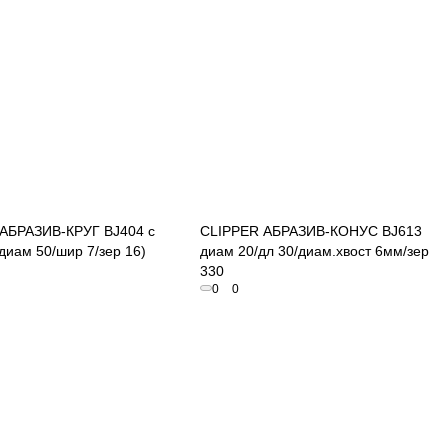
Быстрый просмотр
Быстрый просмотр
АБРАЗИВ-КРУГ BJ404 с
CLIPPER АБРАЗИВ-КОНУС BJ613
диам 50/шир 7/зер 16)
диам 20/дл 30/диам.хвост 6мм/зер
330
0
0