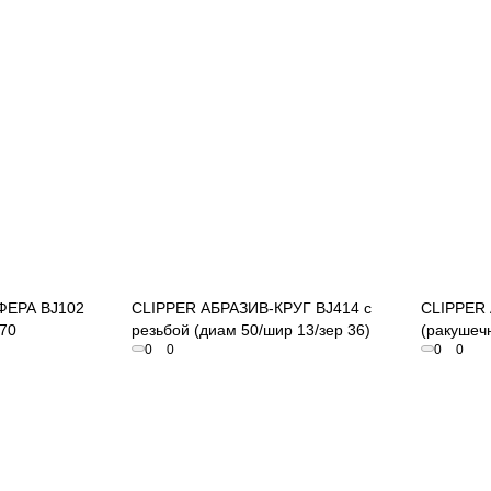
осмотр
Быстрый просмотр
ФЕРА BJ102
CLIPPER АБРАЗИВ-КРУГ BJ414 с
CLIPPER 
170
резьбой (диам 50/шир 13/зер 36)
(ракушеч
0
0
0
0