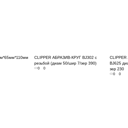
осмотр
Быстрый просмотр
мм*65мм*110мм
CLIPPER АБРАЗИВ-КРУГ BJ302 с
CLIPPER
резьбой (диам 50/шир 7/зер 390)
BJ625 ди
0
0
зер 230
0
0