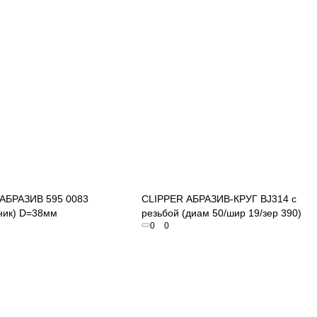
Быстрый просмотр
Быстрый просмотр
АБРАЗИВ 595 0083
CLIPPER АБРАЗИВ-КРУГ BJ314 с
ник) D=38мм
резьбой (диам 50/шир 19/зер 390)
0
0