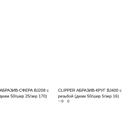
Быстрый просмотр
Быстрый просмотр
АБРАЗИВ-СФЕРА BJ208 с
CLIPPER АБРАЗИВ-КРУГ BJ400 с
диам 50/шир 25/зер 170)
резьбой (диам 50/шир 5/зер 16)
0
0