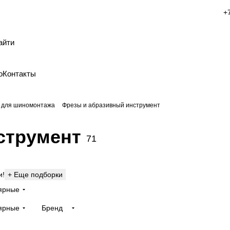
+
о
Контакты
 для шиномонтажа
Фрезы и абразивный инструмент
струмент
71
и!
+ Еще подборки
ярные
ярные
Бренд