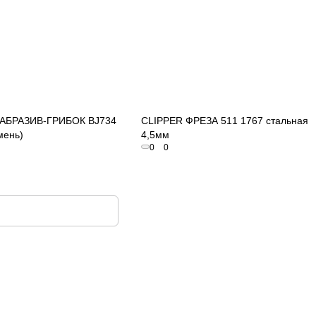
Быстрый просмотр
Быстрый просмотр
 АБРАЗИВ-ГРИБОК BJ734
CLIPPER ФРЕЗА 511 1767 стальная
мень)
4,5мм
0
0