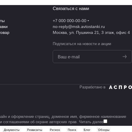
Связаться с нами
аты
+7 000 000-00-00
авки
no-reply@msk.avtostanki.ru
товар
Москва, ул. Пушкина 21, 3 этаж, офис 4
Подписаться
на новости и акции
политикой
конфиденциальности
Разработано в
дизайн и оформление страниц, доменное имя, фирменное наименование
и соглашениями об охране авторских прав.
Читать далее
Документы
Реквизиты
Регион
Поиск
Блог
Обзоры