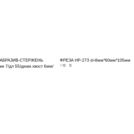
Быстрый просмотр
Быстрый просмотр
 АБРАЗИВ-СТЕРЖЕНЬ
ФРЕЗА HP-273 d=8мм*60мм*105мм
0
0
ам 7/дл 55/диам.хвост 6мм/