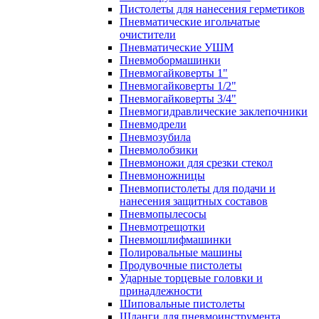
Пистолеты для нанесения герметиков
Пневматические игольчатые
очистители
Пневматические УШМ
Пневмобормашинки
Пневмогайковерты 1"
Пневмогайковерты 1/2"
Пневмогайковерты 3/4"
Пневмогидравлические заклепочники
Пневмодрели
Пневмозубила
Пневмолобзики
Пневмоножи для срезки стекол
Пневмоножницы
Пневмопистолеты для подачи и
нанесения защитных составов
Пневмопылесосы
Пневмотрещотки
Пневмошлифмашинки
Полировальные машины
Продувочные пистолеты
Ударные торцевые головки и
принадлежности
Шиповальные пистолеты
Шланги для пневмоинструмента,