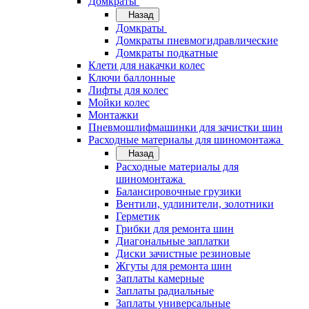
Домкраты
Назад
Домкраты
Домкраты пневмогидравлические
Домкраты подкатные
Клети для накачки колес
Ключи баллонные
Лифты для колес
Мойки колес
Монтажки
Пневмошлифмашинки для зачистки шин
Расходные материалы для шиномонтажа
Назад
Расходные материалы для
шиномонтажа
Балансировочные грузики
Вентили, удлинители, золотники
Герметик
Грибки для ремонта шин
Диагональные заплатки
Диски зачистные резиновые
Жгуты для ремонта шин
Заплаты камерные
Заплаты радиальные
Заплаты универсальные