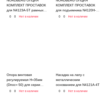
NORDBERG ОПЦИЯ
NORDBERG ОПЦИЯ
КОМПЛЕКТ ПРОСТАВОК
КОМПЛЕКТ ПРОСТАВОК
для N4123A-5T рамных
для подъемника N4120H-
авто (4шт.)
4T (new) длина 70мм (4шт)
0
0
Нет в наличии
0
0
Нет в наличии
Опора винтовая
Насадка на лапу с
регулируемая H=35мм
металлическим
(Dпос= 50) для серии
основанием для N4121A-4T
подъемников N4120,
0
0
Нет в наличии
0
0
Нет в наличии
N4124-4, APO-40C