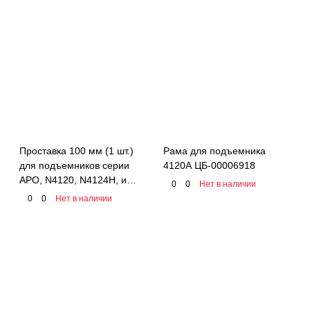
4T#PBO8
Проставка 100 мм (1 шт.)
Рама для подъемника
для подъемников серии
4120A ЦБ-00006918
APO, N4120, N4124H, и
0
0
Нет в наличии
траверс серии N423, N433
0
0
Нет в наличии
NORDBERG 01-00005703