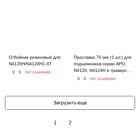
Отбойник резиновый для
Проставка 70 мм (1 шт.) для
N4120H/N4120H1-4T
подъемников серии APO,
N4120, N4124H и траверс
0
0
Нет в наличии
серии N423, N433
0
0
Нет в наличии
NORDBERG 01-00005702
Загрузить еще
1
2