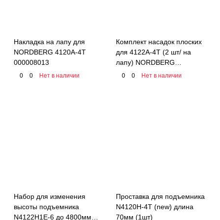
Накладка на лапу для
Комплект насадок плоских
NORDBERG 4120A-4T
для 4122A-4T (2 шт/ на
000008013
лапу) NORDBERG
000008287
0
0
Нет в наличии
0
0
Нет в наличии
Набор для изменения
Проставка для подъемника
высоты подъемника
N4120H-4T (new) длина
N4122H1E-6 до 4800мм
70мм (1шт)