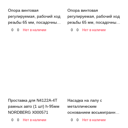
Опора винтовая
Опора винтовая
регулируемая, рабочий ход
регулируемая, рабочий ход
резьбы 65 мм, посадочный
резьбы 65 мм, посадочный
диаметр 50 мм
диаметр 60 мм NORDBERG
0
0
Нет в наличии
0
0
Нет в наличии
02-00008473
Проставка для N4122A-4T
Насадка на лапу с
рамных авто (1 шт) h-95мм
металлическим
NORDBERG X000571
основанием восьмигранная
для подъемника N4120A-
0
0
Нет в наличии
0
0
Нет в наличии
4T NORDBERG N4120A-