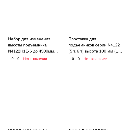
Набор для изменения
Проставка для
высоты подъемника
подъемников серии N4122
N4122H1E-6 до 4500мм
(5 т, 6 т) высота 100 мм (1
NORDBERG 01-00013947
шт.) NORDBERG 01-
0
0
Нет в наличии
0
0
Нет в наличии
00004573