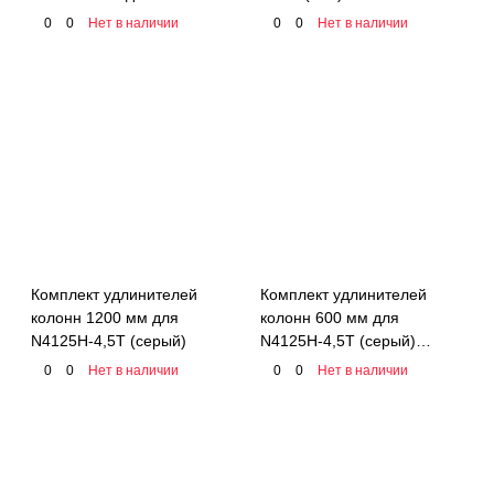
NORDBERG 01-00013964
0
0
Нет в наличии
0
0
Нет в наличии
Комплект удлинителей
Комплект удлинителей
колонн 1200 мм для
колонн 600 мм для
N4125H-4,5T (серый)
N4125H-4,5T (серый)
NORDBERG N4125H-600
0
0
Нет в наличии
0
0
Нет в наличии