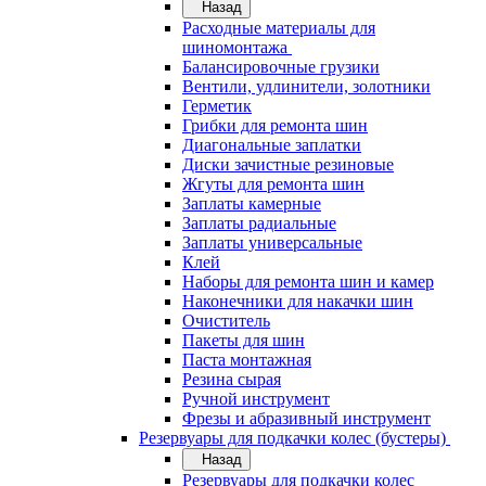
Назад
Расходные материалы для
шиномонтажа
Балансировочные грузики
Вентили, удлинители, золотники
Герметик
Грибки для ремонта шин
Диагональные заплатки
Диски зачистные резиновые
Жгуты для ремонта шин
Заплаты камерные
Заплаты радиальные
Заплаты универсальные
Клей
Наборы для ремонта шин и камер
Наконечники для накачки шин
Очиститель
Пакеты для шин
Паста монтажная
Резина сырая
Ручной инструмент
Фрезы и абразивный инструмент
Резервуары для подкачки колес (бустеры)
Назад
Резервуары для подкачки колес