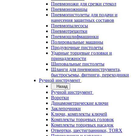
Пневмоножи для срезки стекол
Пневмоножницы
Пневмопистолеты для подачи и
нанесения защитных составов
Пневмопылесосы
Пневмотрещотки
Пневмошлифмашинки
Полировальные машины
Продувочные пистолеты
Ударные торцевые головки и
принадлежности
Шиповальные пистолеты
Шланги для пневмоинструмента,
быстросъемы, фитинги, переходники
Ручной инструмент
Назад
Ручной инструмент
Воротки
Динамометрические ключи
Заклепочники
Ключи, комплекты ключей
Комплекты торцевых головок
Комплекты торцевых насадок
Отвертки, шестигранники, TORX
Переходники и карданы