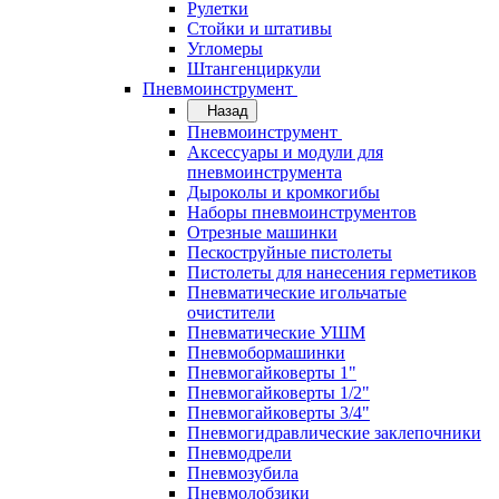
Рулетки
Стойки и штативы
Угломеры
Штангенциркули
Пневмоинструмент
Назад
Пневмоинструмент
Аксессуары и модули для
пневмоинструмента
Дыроколы и кромкогибы
Наборы пневмоинструментов
Отрезные машинки
Пескоструйные пистолеты
Пистолеты для нанесения герметиков
Пневматические игольчатые
очистители
Пневматические УШМ
Пневмобормашинки
Пневмогайковерты 1"
Пневмогайковерты 1/2"
Пневмогайковерты 3/4"
Пневмогидравлические заклепочники
Пневмодрели
Пневмозубила
Пневмолобзики