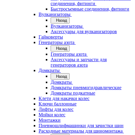
соединения, фитинги
Быстросъемные соединения, фитинги
Вулканизаторы
Назад
Вулканизаторы
Аксессуары для вулканизаторов
Гайковерты
Генераторы азота
Назад
Генераторы азота
Аксессуары и запчасти для
генераторов азота
Домкраты
Назад
Домкраты
Домкраты пневмогидравлические
Домкраты подкатные
Клети для накачки колес
Ключи баллонные
Лифты для колес
Мойки колес
Монтажки
Пневмошлифмашинки для зачистки шин
Расходные материалы для шиномонтажа