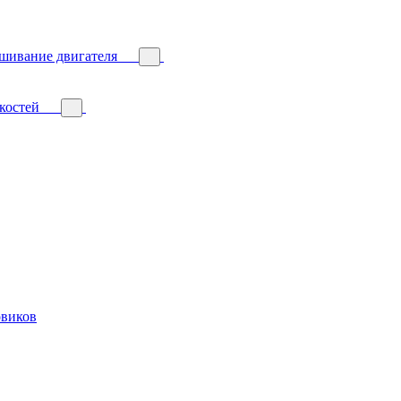
ешивание двигателя
костей
овиков