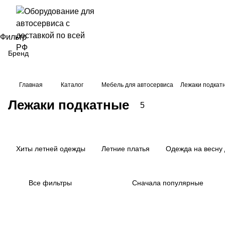
Фильтр
Бренд
Запч
Главная
Каталог
Мебель для автосервиса
Лежаки подкат
асти
2
для
Лежаки подкатные
5
товара
лежа
ков
Хиты летней одежды
Летние платья
Одежда на весну 
Все фильтры
Сначала популярные