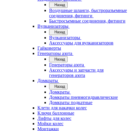
Назад
Воздушные шланги, быстроразъемные
соединения, фитинги
Быстросъемные соединения, фитинги
Вулканизаторы
Назад
Вулканизаторы
Аксессуары для вулканизаторов
Гайковерты
Генераторы азота
Назад
Генераторы азота
Аксессуары и запчасти для
генераторов азота
Домкраты
Назад
Домкраты
Домкраты пневмогидравлические
Домкраты подкатные
Клети для накачки колес
Ключи баллонные
Лифты для колес
Мойки колес
Монтажки