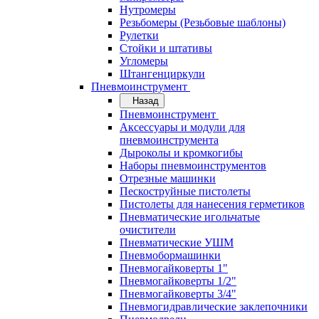
Нутромеры
Резьбомеры (Резьбовые шаблоны)
Рулетки
Стойки и штативы
Угломеры
Штангенциркули
Пневмоинструмент
Назад
Пневмоинструмент
Аксессуары и модули для
пневмоинструмента
Дыроколы и кромкогибы
Наборы пневмоинструментов
Отрезные машинки
Пескоструйные пистолеты
Пистолеты для нанесения герметиков
Пневматические игольчатые
очистители
Пневматические УШМ
Пневмобормашинки
Пневмогайковерты 1"
Пневмогайковерты 1/2"
Пневмогайковерты 3/4"
Пневмогидравлические заклепочники