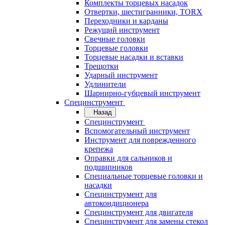
Комплекты торцевых насадок
Отвертки, шестигранники, TORX
Переходники и карданы
Режущий инструмент
Свечные головки
Торцевые головки
Торцевые насадки и вставки
Трещотки
Ударный инструмент
Удлинители
Шарнирно-губцевый инструмент
Специнструмент
Назад
Специнструмент
Вспомогательный инструмент
Инструмент для поврежденного
крепежа
Оправки для сальников и
подшипников
Специальные торцевые головки и
насадки
Специнструмент для
автокондиционера
Специнструмент для двигателя
Специнструмент для замены стекол