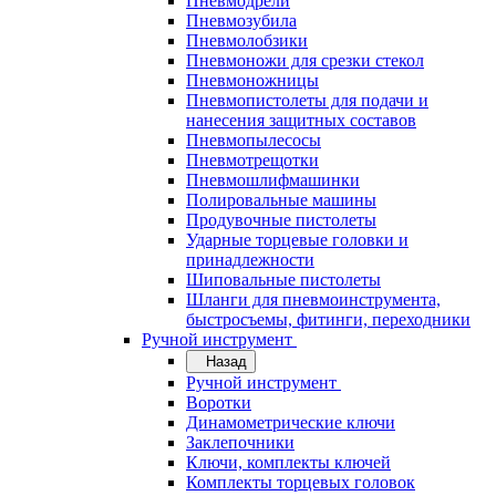
Пневмодрели
Пневмозубила
Пневмолобзики
Пневмоножи для срезки стекол
Пневмоножницы
Пневмопистолеты для подачи и
нанесения защитных составов
Пневмопылесосы
Пневмотрещотки
Пневмошлифмашинки
Полировальные машины
Продувочные пистолеты
Ударные торцевые головки и
принадлежности
Шиповальные пистолеты
Шланги для пневмоинструмента,
быстросъемы, фитинги, переходники
Ручной инструмент
Назад
Ручной инструмент
Воротки
Динамометрические ключи
Заклепочники
Ключи, комплекты ключей
Комплекты торцевых головок