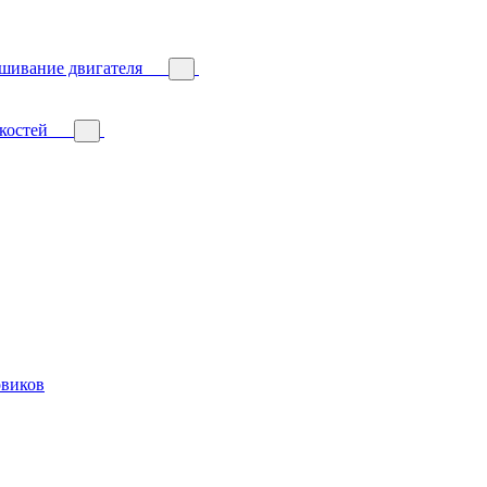
ешивание двигателя
костей
овиков