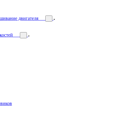
ешивание двигателя
костей
овиков