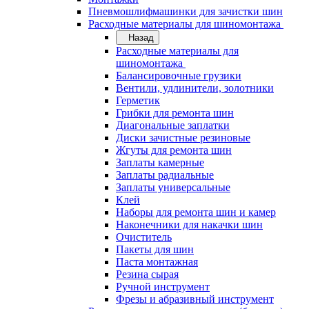
Пневмошлифмашинки для зачистки шин
Расходные материалы для шиномонтажа
Назад
Расходные материалы для
шиномонтажа
Балансировочные грузики
Вентили, удлинители, золотники
Герметик
Грибки для ремонта шин
Диагональные заплатки
Диски зачистные резиновые
Жгуты для ремонта шин
Заплаты камерные
Заплаты радиальные
Заплаты универсальные
Клей
Наборы для ремонта шин и камер
Наконечники для накачки шин
Очиститель
Пакеты для шин
Паста монтажная
Резина сырая
Ручной инструмент
Фрезы и абразивный инструмент