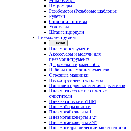
Микрометры
Нутромеры
Резьбомеры (Резьбовые шаблоны)
Рулетки
Стойки и штативы
Угломеры
Штангенциркули
Пневмоинструмент
Назад
Пневмоинструмент
Аксессуары и модули для
пневмоинструмента
Дыроколы и кромкогибы
Наборы пневмоинструментов
Отрезные машинки
Пескоструйные пистолеты
Пистолеты для нанесения герметиков
Пневматические игольчатые
очистители
Пневматические УШМ
Пневмобормашинки
Пневмогайковерты 1"
Пневмогайковерты 1/2"
Пневмогайковерты 3/4"
Пневмогидравлические заклепочники