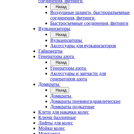
соединения, фитинги
Назад
Воздушные шланги, быстроразъемные
соединения, фитинги
Быстросъемные соединения, фитинги
Вулканизаторы
Назад
Вулканизаторы
Аксессуары для вулканизаторов
Гайковерты
Генераторы азота
Назад
Генераторы азота
Аксессуары и запчасти для
генераторов азота
Домкраты
Назад
Домкраты
Домкраты пневмогидравлические
Домкраты подкатные
Клети для накачки колес
Ключи баллонные
Лифты для колес
Мойки колес
Монтажки