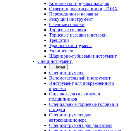
Комплекты торцевых насадок
Отвертки, шестигранники, TORX
Переходники и карданы
Режущий инструмент
Свечные головки
Торцевые головки
Торцевые насадки и вставки
Трещотки
Ударный инструмент
Удлинители
Шарнирно-губцевый инструмент
Специнструмент
Назад
Специнструмент
Вспомогательный инструмент
Инструмент для поврежденного
крепежа
Оправки для сальников и
подшипников
Специальные торцевые головки и
насадки
Специнструмент для
автокондиционера
Специнструмент для двигателя
Специнструмент для замены стекол