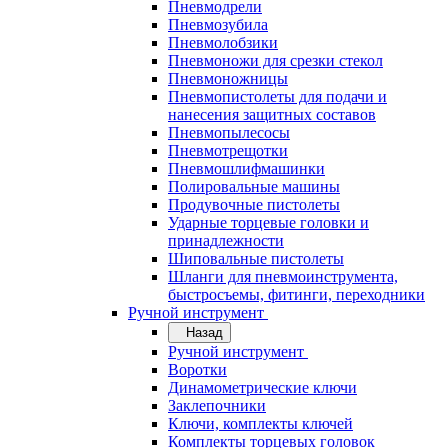
Пневмодрели
Пневмозубила
Пневмолобзики
Пневмоножи для срезки стекол
Пневмоножницы
Пневмопистолеты для подачи и
нанесения защитных составов
Пневмопылесосы
Пневмотрещотки
Пневмошлифмашинки
Полировальные машины
Продувочные пистолеты
Ударные торцевые головки и
принадлежности
Шиповальные пистолеты
Шланги для пневмоинструмента,
быстросъемы, фитинги, переходники
Ручной инструмент
Назад
Ручной инструмент
Воротки
Динамометрические ключи
Заклепочники
Ключи, комплекты ключей
Комплекты торцевых головок