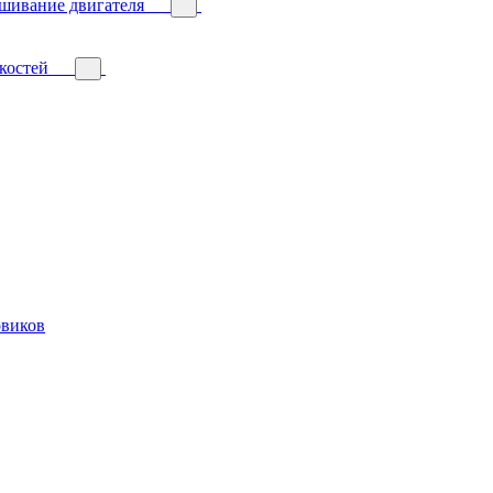
ешивание двигателя
костей
овиков