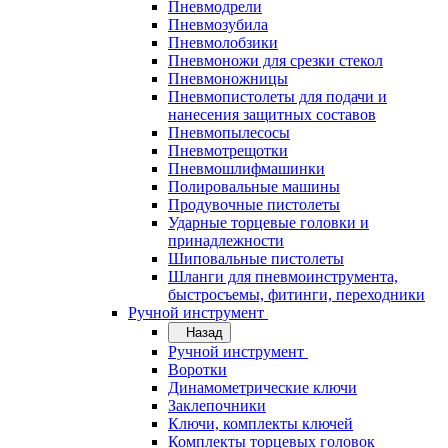
Пневмодрели
Пневмозубила
Пневмолобзики
Пневмоножи для срезки стекол
Пневмоножницы
Пневмопистолеты для подачи и
нанесения защитных составов
Пневмопылесосы
Пневмотрещотки
Пневмошлифмашинки
Полировальные машины
Продувочные пистолеты
Ударные торцевые головки и
принадлежности
Шиповальные пистолеты
Шланги для пневмоинструмента,
быстросъемы, фитинги, переходники
Ручной инструмент
Назад
Ручной инструмент
Воротки
Динамометрические ключи
Заклепочники
Ключи, комплекты ключей
Комплекты торцевых головок