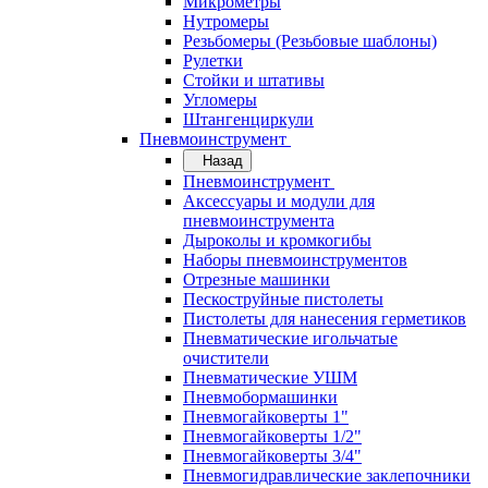
Микрометры
Нутромеры
Резьбомеры (Резьбовые шаблоны)
Рулетки
Стойки и штативы
Угломеры
Штангенциркули
Пневмоинструмент
Назад
Пневмоинструмент
Аксессуары и модули для
пневмоинструмента
Дыроколы и кромкогибы
Наборы пневмоинструментов
Отрезные машинки
Пескоструйные пистолеты
Пистолеты для нанесения герметиков
Пневматические игольчатые
очистители
Пневматические УШМ
Пневмобормашинки
Пневмогайковерты 1"
Пневмогайковерты 1/2"
Пневмогайковерты 3/4"
Пневмогидравлические заклепочники