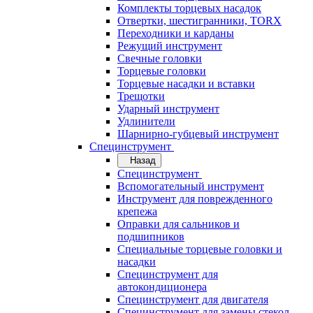
Комплекты торцевых насадок
Отвертки, шестигранники, TORX
Переходники и карданы
Режущий инструмент
Свечные головки
Торцевые головки
Торцевые насадки и вставки
Трещотки
Ударный инструмент
Удлинители
Шарнирно-губцевый инструмент
Специнструмент
Назад
Специнструмент
Вспомогательный инструмент
Инструмент для поврежденного
крепежа
Оправки для сальников и
подшипников
Специальные торцевые головки и
насадки
Специнструмент для
автокондиционера
Специнструмент для двигателя
Специнструмент для замены стекол