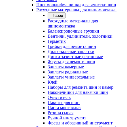
Пневмошлифмашинки для зачистки шин
Расходные материалы для шиномонтажа
Назад
Расходные материалы для
шиномонтажа
Балансировочные грузики
Вентили, удлинители, золотники
Герметик
Грибки для ремонта шин
Диагональные заплатки
Диски зачистные резиновые
Жгуты для ремонта шин
Заплаты камерные
Заплаты радиальные
Заплаты универсальные
Клей
Наборы для ремонта шин и камер
Наконечники для накачки шин
Очиститель
Пакеты для шин
Паста монтажная
Резина сырая
Ручной инструмент
Фрезы и абразивный инструмент