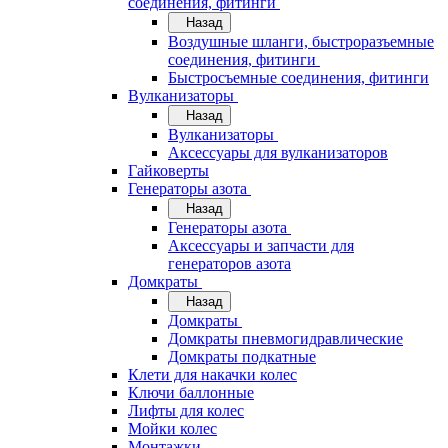
соединения, фитинги
Назад
Воздушные шланги, быстроразъемные
соединения, фитинги
Быстросъемные соединения, фитинги
Вулканизаторы
Назад
Вулканизаторы
Аксессуары для вулканизаторов
Гайковерты
Генераторы азота
Назад
Генераторы азота
Аксессуары и запчасти для
генераторов азота
Домкраты
Назад
Домкраты
Домкраты пневмогидравлические
Домкраты подкатные
Клети для накачки колес
Ключи баллонные
Лифты для колес
Мойки колес
Монтажки