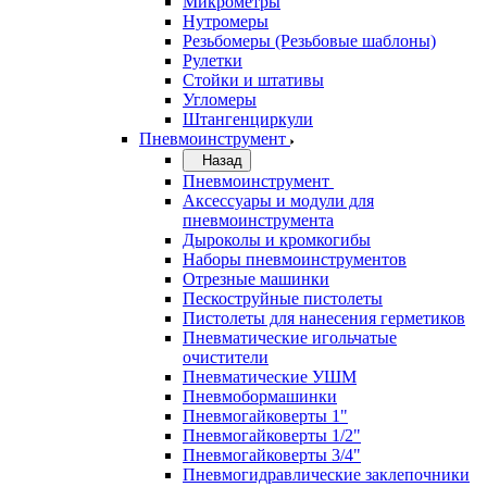
Микрометры
Нутромеры
Резьбомеры (Резьбовые шаблоны)
Рулетки
Стойки и штативы
Угломеры
Штангенциркули
Пневмоинструмент
Назад
Пневмоинструмент
Аксессуары и модули для
пневмоинструмента
Дыроколы и кромкогибы
Наборы пневмоинструментов
Отрезные машинки
Пескоструйные пистолеты
Пистолеты для нанесения герметиков
Пневматические игольчатые
очистители
Пневматические УШМ
Пневмобормашинки
Пневмогайковерты 1"
Пневмогайковерты 1/2"
Пневмогайковерты 3/4"
Пневмогидравлические заклепочники