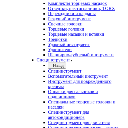
Комплекты торцевых насадок
Отвертки, шестигранники, TORX
Переходники и карданы
Режущий инструмент
Свечные головки
Торцевые головки
Торцевые насадки и вставки
Трещотки
Ударный инструмент
Удлинители
Шарнирно-губцевый инструмент
Специнструмент
Назад
Специнструмент
Вспомогательный инструмент
Инструмент для поврежденного
крепежа
Оправки для сальников и
подшипников
Специальные торцевые головки и
насадки
Специнструмент для
автокондиционера
Специнструмент для двигателя
Специнструмент для замены стекол