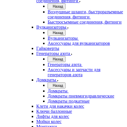
соединения, фитинги
Назад
Воздушные шланги, быстроразъемные
соединения, фитинги
Быстросъемные соединения, фитинги
Вулканизаторы
Назад
Вулканизаторы
Аксессуары для вулканизаторов
Гайковерты
Генераторы азота
Назад
Генераторы азота
Аксессуары и запчасти для
генераторов азота
Домкраты
Назад
Домкраты
Домкраты пневмогидравлические
Домкраты подкатные
Клети для накачки колес
Ключи баллонные
Лифты для колес
Мойки колес
Монтажки