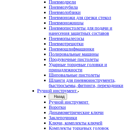
Пневмодрели
Пневмозубила
Пневмолобзики
Пневмоножи для срезки стекол
Пневмоножницы
Пневмопистолеты для подачи и
нанесения защитных составов
Пневмопылесосы
Пневмотрещотки
Пневмошлифмашинки
Полировальные машины
Продувочные пистолеты
Ударные торцевые головки и
принадлежности
Шиповальные пистолеты
Шланги для пневмоинструмента,
быстросъемы, фитинги, переходники
Ручной инструмент
Назад
Ручной инструмент
Воротки
Динамометрические ключи
Заклепочники
Ключи, комплекты ключей
Комплекты торцевых головок