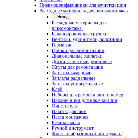
Пневмошлифмашинки для зачистки шин
Расходные материалы для шиномонтажа
Назад
Расходные материалы для
шиномонтажа
Балансировочные грузики
Вентили, удлинители, золотники
Герметик
Грибки для ремонта шин
Диагональные заплатки
Диски зачистные резиновые
Жгуты для ремонта шин
Заплаты камерные
Заплаты радиальные
Заплаты универсальные
Клей
Наборы для ремонта шин и камер
Наконечники для накачки шин
Очиститель
Пакеты для шин
Паста монтажная
Резина сырая
Ручной инструмент
Фрезы и абразивный инструмент