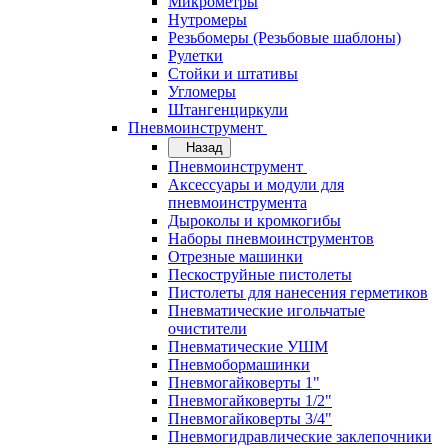
Микрометры
Нутромеры
Резьбомеры (Резьбовые шаблоны)
Рулетки
Стойки и штативы
Угломеры
Штангенциркули
Пневмоинструмент
Назад
Пневмоинструмент
Аксессуары и модули для
пневмоинструмента
Дыроколы и кромкогибы
Наборы пневмоинструментов
Отрезные машинки
Пескоструйные пистолеты
Пистолеты для нанесения герметиков
Пневматические игольчатые
очистители
Пневматические УШМ
Пневмобормашинки
Пневмогайковерты 1"
Пневмогайковерты 1/2"
Пневмогайковерты 3/4"
Пневмогидравлические заклепочники