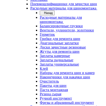
Пневмошлифмашинки для зачистки шин
Расходные материалы для шиномонтажа
Назад
Расходные материалы для
шиномонтажа
Балансировочные грузики
Вентили, удлинители, золотники
Герметик
Грибки для ремонта шин
Диагональные заплатки
Диски зачистные резиновые
Жгуты для ремонта шин
Заплаты камерные
Заплаты радиальные
Заплаты универсальные
Клей
Наборы для ремонта шин и камер
Наконечники для накачки шин
Очиститель
Пакеты для шин
Паста монтажная
Резина сырая
Ручной инструмент
Фрезы и абразивный инструмент