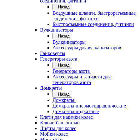
соединения, фитинги
Назад
Воздушные шланги, быстроразъемные
соединения, фитинги
Быстросъемные соединения, фитинги
Вулканизаторы
Назад
Вулканизаторы
Аксессуары для вулканизаторов
Гайковерты
Генераторы азота
Назад
Генераторы азота
Аксессуары и запчасти для
генераторов азота
Домкраты
Назад
Домкраты
Домкраты пневмогидравлические
Домкраты подкатные
Клети для накачки колес
Ключи баллонные
Лифты для колес
Мойки колес
Монтажки