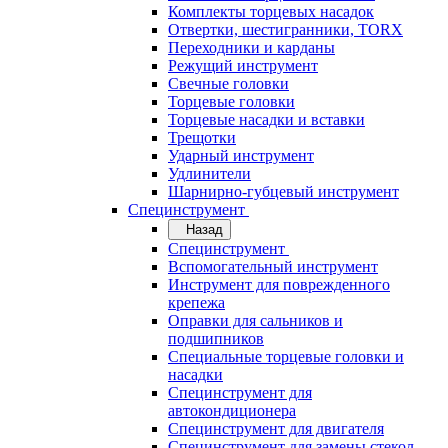
Комплекты торцевых насадок
Отвертки, шестигранники, TORX
Переходники и карданы
Режущий инструмент
Свечные головки
Торцевые головки
Торцевые насадки и вставки
Трещотки
Ударный инструмент
Удлинители
Шарнирно-губцевый инструмент
Специнструмент
Назад
Специнструмент
Вспомогательный инструмент
Инструмент для поврежденного
крепежа
Оправки для сальников и
подшипников
Специальные торцевые головки и
насадки
Специнструмент для
автокондиционера
Специнструмент для двигателя
Специнструмент для замены стекол