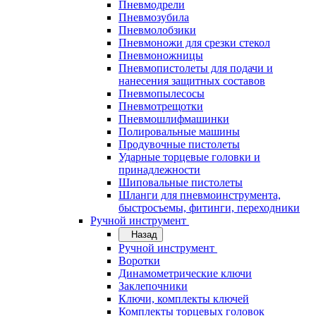
Пневмодрели
Пневмозубила
Пневмолобзики
Пневмоножи для срезки стекол
Пневмоножницы
Пневмопистолеты для подачи и
нанесения защитных составов
Пневмопылесосы
Пневмотрещотки
Пневмошлифмашинки
Полировальные машины
Продувочные пистолеты
Ударные торцевые головки и
принадлежности
Шиповальные пистолеты
Шланги для пневмоинструмента,
быстросъемы, фитинги, переходники
Ручной инструмент
Назад
Ручной инструмент
Воротки
Динамометрические ключи
Заклепочники
Ключи, комплекты ключей
Комплекты торцевых головок