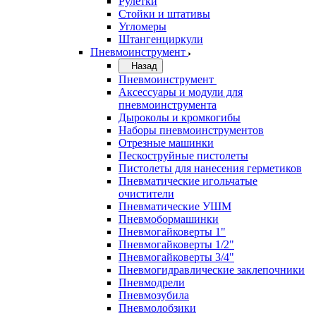
Рулетки
Стойки и штативы
Угломеры
Штангенциркули
Пневмоинструмент
Назад
Пневмоинструмент
Аксессуары и модули для
пневмоинструмента
Дыроколы и кромкогибы
Наборы пневмоинструментов
Отрезные машинки
Пескоструйные пистолеты
Пистолеты для нанесения герметиков
Пневматические игольчатые
очистители
Пневматические УШМ
Пневмобормашинки
Пневмогайковерты 1"
Пневмогайковерты 1/2"
Пневмогайковерты 3/4"
Пневмогидравлические заклепочники
Пневмодрели
Пневмозубила
Пневмолобзики