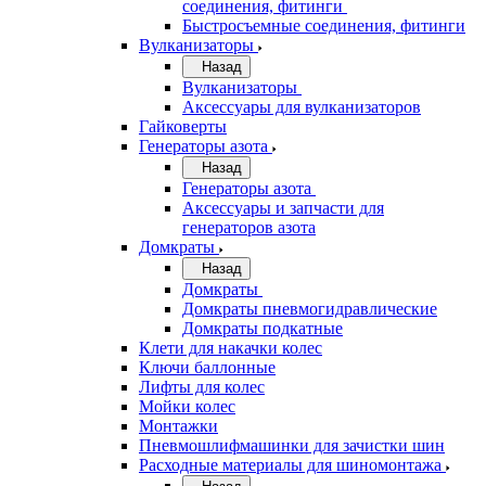
соединения, фитинги
Быстросъемные соединения, фитинги
Вулканизаторы
Назад
Вулканизаторы
Аксессуары для вулканизаторов
Гайковерты
Генераторы азота
Назад
Генераторы азота
Аксессуары и запчасти для
генераторов азота
Домкраты
Назад
Домкраты
Домкраты пневмогидравлические
Домкраты подкатные
Клети для накачки колес
Ключи баллонные
Лифты для колес
Мойки колес
Монтажки
Пневмошлифмашинки для зачистки шин
Расходные материалы для шиномонтажа