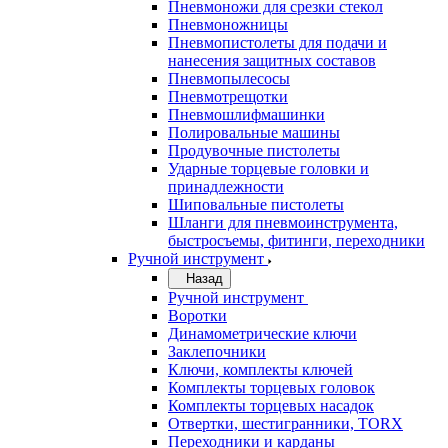
Пневмоножи для срезки стекол
Пневмоножницы
Пневмопистолеты для подачи и
нанесения защитных составов
Пневмопылесосы
Пневмотрещотки
Пневмошлифмашинки
Полировальные машины
Продувочные пистолеты
Ударные торцевые головки и
принадлежности
Шиповальные пистолеты
Шланги для пневмоинструмента,
быстросъемы, фитинги, переходники
Ручной инструмент
Назад
Ручной инструмент
Воротки
Динамометрические ключи
Заклепочники
Ключи, комплекты ключей
Комплекты торцевых головок
Комплекты торцевых насадок
Отвертки, шестигранники, TORX
Переходники и карданы