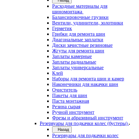
Назад
Расходные материалы для
шиномонтажа
Балансировочные грузики
Вентили, удлинители, золотники
Герметик
Грибки для ремонта шин
Диагональные заплатки
Диски зачистные резиновые
Жгуты для ремонта шин
Заплаты камерные
Заплаты радиальные
Заплаты универсальные
Клей
Наборы для ремонта шин и камер
Наконечники для накачки шин
Очиститель
Пакеты для шин
Паста монтажная
Резина сырая
Ручной инструмент
Фрезы и абразивный инструмент
Резервуары для подкачки колес (бустеры)
Назад
Резервуары для подкачки колес