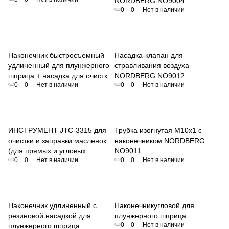
NORDBERG NO9004
0
0
Нет в наличии
Наконечник быстросъемный
Насадка-клапан для
удлиненный для плунжерного
стравливания воздуха
шприца + насадка для очистки
NORDBERG NO9012
0
0
Нет в наличии
0
0
Нет в наличии
NORDBERG NO9017
ИНСТРУМЕНТ JTC-3315 для
Трубка изогнутая M10x1 с
очистки и заправки масленок
наконечником NORDBERG
(для прямых и угловых
NO9011
0
0
Нет в наличии
0
0
Нет в наличии
тавотниц)
Наконечник удлиненный с
Наконечникугловой для
резиновой насадкой для
плунжерного шприца
0
0
Нет в наличии
плунжерного шприца