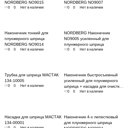
NORDBERG NO9015
NORDBERG NO9007
0
0
Нет в наличии
0
0
Нет в наличии
Наконечник тонкий для
NORDBERG Наконечник
плунжерного шприца
NO9005 усиленный для
NORDBERG NO9014
плунжерного шприца
0
0
Нет в наличии
0
0
Нет в наличии
Трубка для шприца МАСТАК
Наконечник быстросъемный
134-10005
усиленный для плунжерного
0
0
Нет в наличии
шприца + насадка для очистки
0
0
Нет в наличии
NORDBERG NO9016
Насадка для шприца МАСТАК
Наконечник 4-х лепестковый
134-00001
для плунжерного шприца
0
0
Нет в наличии