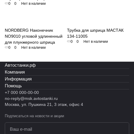
0
0
Нет в наличии
NORDBERG NO9006
NORDBERG Наконечник
Трубка для шприца МАСТАК
NO9010 угловой удлиненный
134-11005
0
0
Нет в наличии
для плунжерного шприца
0
0
Нет в наличии
Автостанки.рф
Компания
Информация
Помощь
+7 000 000-00-00
no-reply@msk.avtostanki.ru
Москва, ул. Пушкина 21, 3 этаж, офис 4
Подписаться
на новости и акции
политикой конфиденциальности